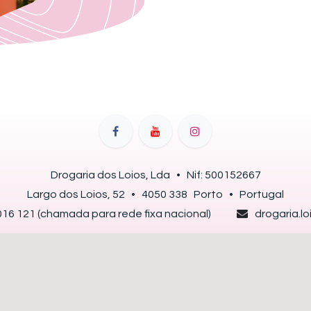
Drogaria dos Loios, Lda • Nif: 500152667
Largo dos Loios, 52 • 4050 338 Porto • Portugal​
16 121 (chamada para rede fixa nacional)
drogaria.l